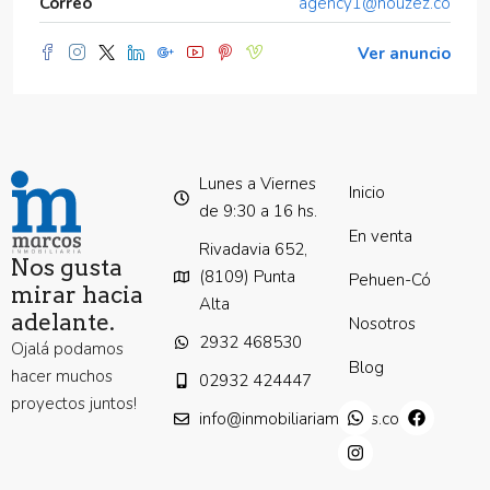
Correo
agency1@houzez.co
Ver anuncio
Lunes a Viernes
Inicio
de 9:30 a 16 hs.
En venta
Rivadavia 652,
Nos gusta
(8109) Punta
Pehuen-Có
mirar hacia
Alta
adelante.
Nosotros
2932 468530
Ojalá podamos
Blog
hacer muchos
02932 424447
proyectos juntos!
info@inmobiliariamarcos.com.ar