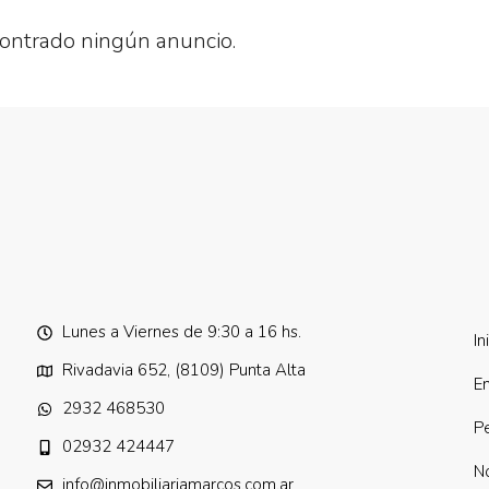
ntrado ningún anuncio.
Lunes a Viernes de 9:30 a 16 hs.
In
Rivadavia 652, (8109) Punta Alta
E
2932 468530
P
02932 424447
N
info@inmobiliariamarcos.com.ar