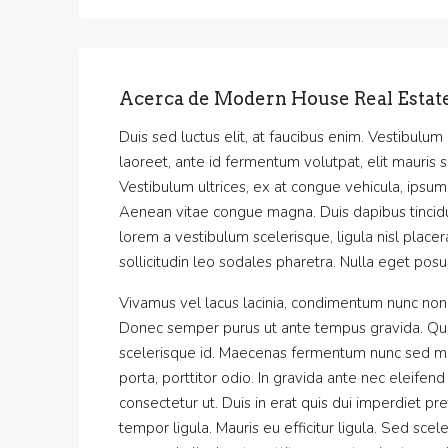
Acerca de Modern House Real Estat
Duis sed luctus elit, at faucibus enim. Vestibulum
laoreet, ante id fermentum volutpat, elit mauris so
Vestibulum ultrices, ex at congue vehicula, ipsum 
Aenean vitae congue magna. Duis dapibus tincidun
lorem a vestibulum scelerisque, ligula nisl placer
sollicitudin leo sodales pharetra. Nulla eget posu
Vivamus vel lacus lacinia, condimentum nunc non,
Donec semper purus ut ante tempus gravida. Quisq
scelerisque id. Maecenas fermentum nunc sed maxi
porta, porttitor odio. In gravida ante nec eleifen
consectetur ut. Duis in erat quis dui imperdiet pre
tempor ligula. Mauris eu efficitur ligula. Sed sc