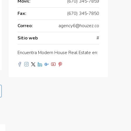
Móvil:
(670) 345-7859
Fax:
(670) 345-7850
Correo:
agency6@houzez.co
Sitio web
#
Encuentra Modern House Real Estate en: