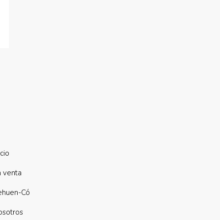
icio
n venta
ehuen-Có
osotros