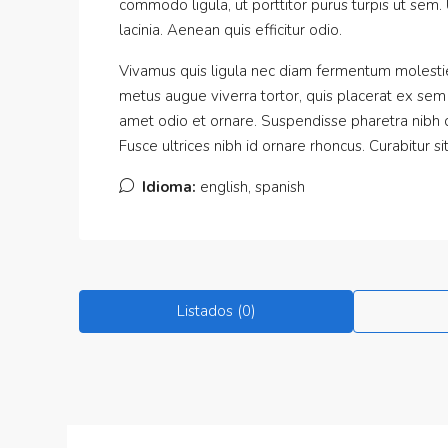
commodo ligula, ut porttitor purus turpis ut sem.
lacinia. Aenean quis efficitur odio.
Vivamus quis ligula nec diam fermentum molestie 
metus augue viverra tortor, quis placerat ex sem
amet odio et ornare. Suspendisse pharetra nibh
Fusce ultrices nibh id ornare rhoncus. Curabitur s
Idioma:
english, spanish
Listados (0)