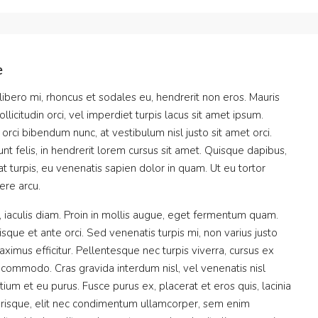
e
 libero mi, rhoncus et sodales eu, hendrerit non eros. Mauris
llicitudin orci, vel imperdiet turpis lacus sit amet ipsum.
orci bibendum nunc, at vestibulum nisl justo sit amet orci.
t felis, in hendrerit lorem cursus sit amet. Quisque dapibus,
at turpis, eu venenatis sapien dolor in quam. Ut eu tortor
ere arcu.
 iaculis diam. Proin in mollis augue, eget fermentum quam.
ue et ante orci. Sed venenatis turpis mi, non varius justo
mus efficitur. Pellentesque nec turpis viverra, cursus ex
d commodo. Cras gravida interdum nisl, vel venenatis nisl
tium et eu purus. Fusce purus ex, placerat et eros quis, lacinia
elerisque, elit nec condimentum ullamcorper, sem enim