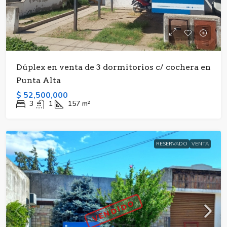
Dúplex en venta de 3 dormitorios c/ cochera en
Punta Alta
$ 52,500,000
3
1
157
m²
RESERVADO
VENTA
VENDIDO