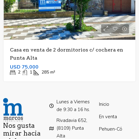
Casa en venta de 2 dormitorios c/ cochera en
Punta Alta
USD 75,000
2
1
285
m²
Lunes a Viernes
Inicio
de 9:30 a 16 hs.
En venta
Rivadavia 652,
Nos gusta
(8109) Punta
Pehuen-Có
mirar hacia
Alta