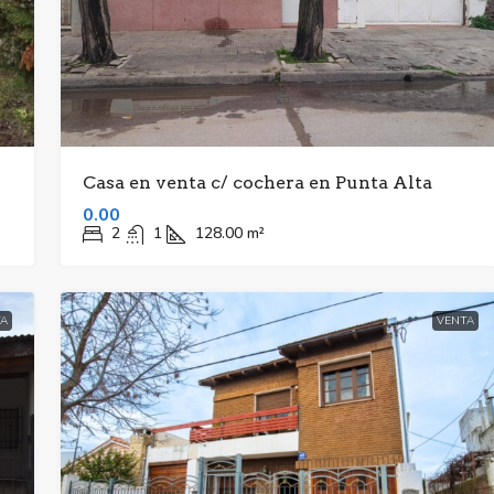
Casa en venta c/ cochera en Punta Alta
0.00
2
1
128.00
m²
A
VENTA