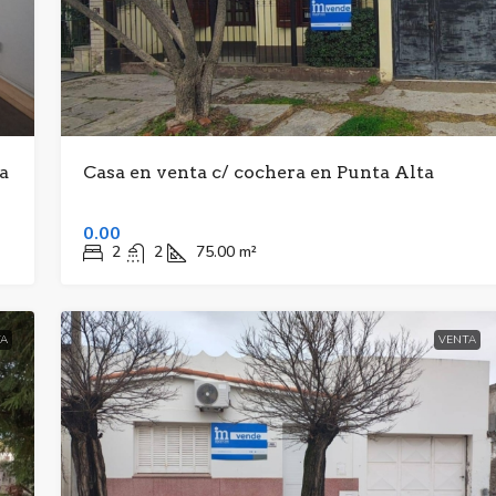
a
Casa en venta c/ cochera en Punta Alta
0.00
2
2
75.00
m²
A
VENTA