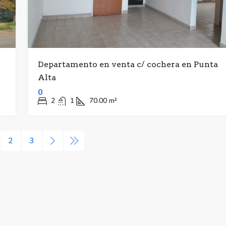
Departamento en venta c/ cochera en Punta
Alta
0
2
1
70.00
m²
2
3