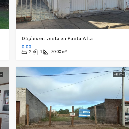
Dúplex en venta en Punta Alta
0.00
2
1
70.00
m²
A
VENTA