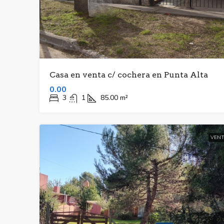
Casa en venta c/ cochera en Punta Alta
0.00
3
1
85.00
m²
VENT