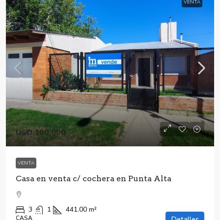
VENTA
USD 100,000
VENTA
Casa en venta c/ cochera en Punta Alta
3
1
441.00
m²
CASA
Detalles