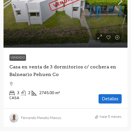
VENDIDO
USD 175,000
VENDIDO
Casa en venta de 3 dormitorios c/ cochera en
Balneario Pehuen Co
3
2
2745.00
m²
CASA
Detalles
hace 5 meses
Fernando Marcelo Marcos