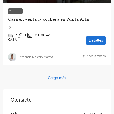
VENDIDO
Casa en venta c/ cochera en Punta Alta
2
1
258.00
m²
CASA
Detalles
hace 9 meses
Fernando Marcelo Marcos
Carga más
Contacto