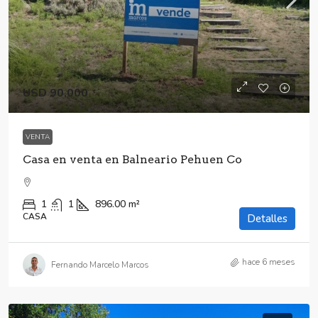
USD 90,000
VENTA
Casa en venta en Balneario Pehuen Co
1
1
896.00
m²
CASA
Detalles
hace 6 meses
Fernando Marcelo Marcos