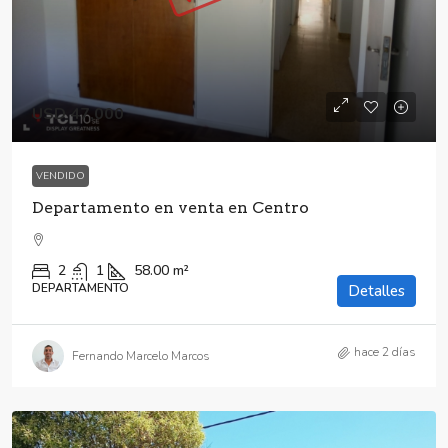
USD 47,000
VENDIDO
Departamento en venta en Centro
2
1
58.00
m²
DEPARTAMENTO
Detalles
hace 2 días
Fernando Marcelo Marcos