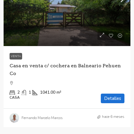
USD 78,000
VENTA
Casa en venta c/ cochera en Balneario Pehuen
Co
2
1
1041.00
m²
CASA
Detalles
hace 6 meses
Fernando Marcelo Marcos