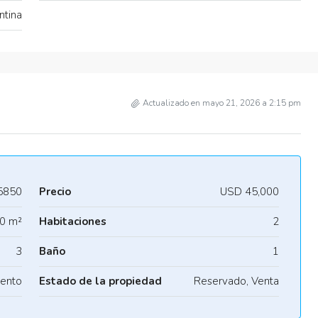
ntina
Actualizado en mayo 21, 2026 a 2:15 pm
5850
Precio
USD 45,000
0 m²
Habitaciones
2
3
Baño
1
ento
Estado de la propiedad
Reservado, Venta