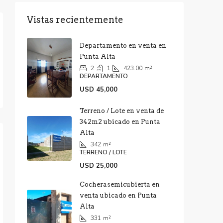
Vistas recientemente
Departamento en venta en
Punta Alta
2
1
423.00
m²
DEPARTAMENTO
USD 45,000
Terreno / Lote en venta de
342m2 ubicado en Punta
Alta
342
m²
TERRENO / LOTE
USD 25,000
Cocherasemicubierta en
venta ubicado en Punta
Alta
331
m²