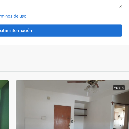
rminos de uso
icitar información
VENTA