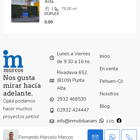
Alta
1
75.00
m²
DÚPLEX
0.00
Lunes a Viernes
Inicio
de 9:30 a 16 hs.
En venta
Rivadavia 652,
Nos gusta
(8109) Punta
Pehuen-Có
mirar hacia
Alta
adelante.
Nosotros
2932 468530
Ojalá podamos
Blog
hacer muchos
02932 424447
proyectos juntos!
info@inmobiliariamarcos.com.ar
Fernando Marcelo Marcos