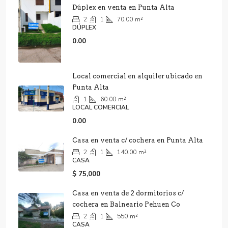
Dúplex en venta en Punta Alta
2
1
70.00
m²
DÚPLEX
0.00
Local comercial en alquiler ubicado en
Punta Alta
1
60.00
m²
LOCAL COMERCIAL
0.00
Casa en venta c/ cochera en Punta Alta
2
1
140.00
m²
CASA
$ 75,000
Casa en venta de 2 dormitorios c/
cochera en Balneario Pehuen Co
2
1
550
m²
CASA