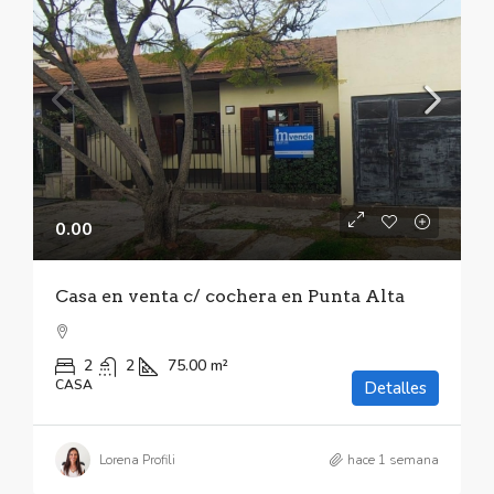
0.00
Casa en venta c/ cochera en Punta Alta
2
2
75.00
m²
CASA
Detalles
Lorena Profili
hace 1 semana