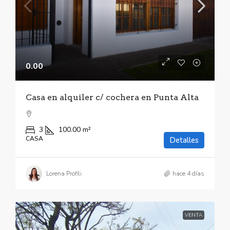
0.00
Casa en alquiler c/ cochera en Punta Alta
3
100.00
m²
CASA
Detalles
Lorena Profili
hace 4 días
VENTA