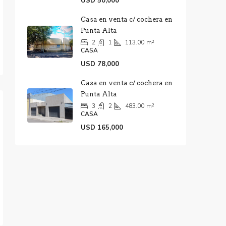
USD 50,000
Casa en venta c/ cochera en
Punta Alta
2
1
113.00
m²
CASA
USD 78,000
Casa en venta c/ cochera en
Punta Alta
3
2
483.00
m²
CASA
USD 165,000