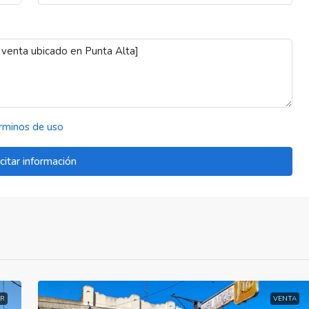
rminos de uso
icitar información
R
VENTA