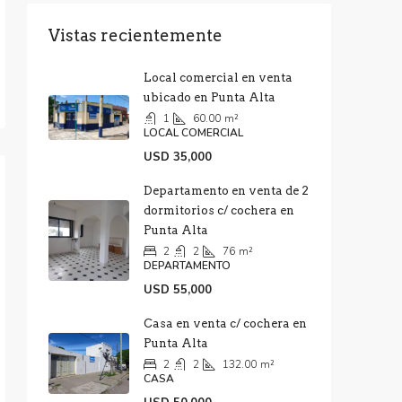
Vistas recientemente
Local comercial en venta
ubicado en Punta Alta
1
60.00
m²
LOCAL COMERCIAL
USD 35,000
Departamento en venta de 2
dormitorios c/ cochera en
Punta Alta
2
2
76
m²
DEPARTAMENTO
USD 55,000
Casa en venta c/ cochera en
Punta Alta
2
2
132.00
m²
CASA