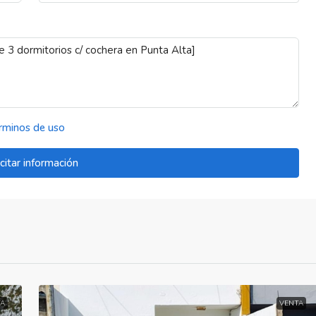
rminos de uso
icitar información
A
VENTA