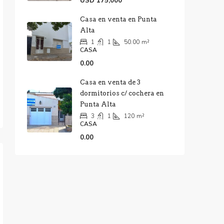
USD 175,000
Casa en venta en Punta
Alta
1
1
50.00
m²
CASA
0.00
Casa en venta de 3
dormitorios c/ cochera en
Punta Alta
3
1
120
m²
CASA
0.00