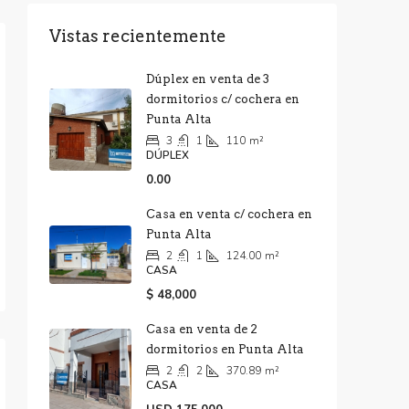
Vistas recientemente
Dúplex en venta de 3
dormitorios c/ cochera en
Punta Alta
3
1
110
m²
DÚPLEX
0.00
Casa en venta c/ cochera en
Punta Alta
2
1
124.00
m²
CASA
$ 48,000
Casa en venta de 2
dormitorios en Punta Alta
2
2
370.89
m²
CASA